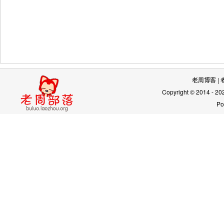
老周博客
|
Copyright © 2014 - 2
Po