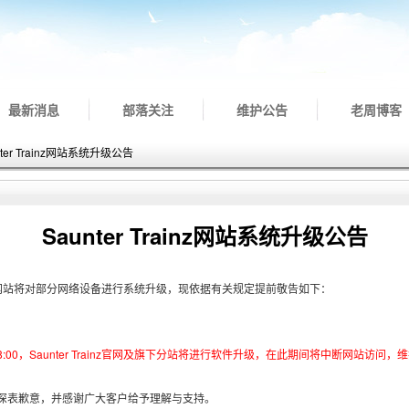
最新消息
部落关注
维护公告
老周博客
nter Trainz网站系统升级公告
Saunter Trainz网站系统升级公告
务质量，我网站将对部分网络设备进行系统升级，现依据有关规定提前敬告如下：
月7日8:00，Saunter Trainz官网及旗下分站将进行软件升级，在此期间将中断网站访
深表歉意，并感谢广大客户给予理解与支持。