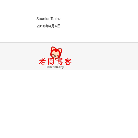
Saunter Trainz
2018年4月4日