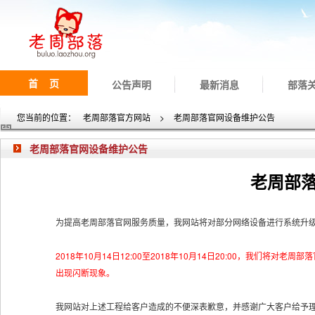
首 页
公告声明
最新消息
部落
您当前的位置：
老周部落官方网站
>
老周部落官网设备维护公告
老周部落官网设备维护公告
老周部
为提高老周部落官网服务质量，我网站将对部分网络设备进行系统升
2018年10月14日12:00至2018年10月14日20:00，我
出现闪断现象。
我网站对上述工程给客户造成的不便深表歉意，并感谢广大客户给予