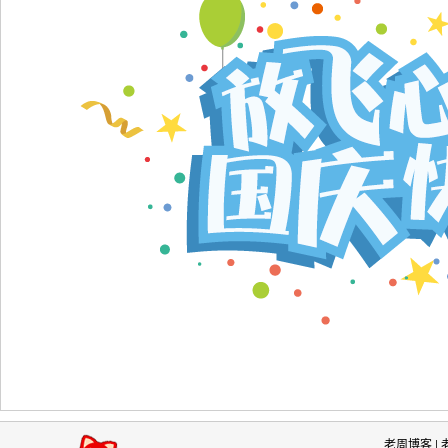
老周博客
|